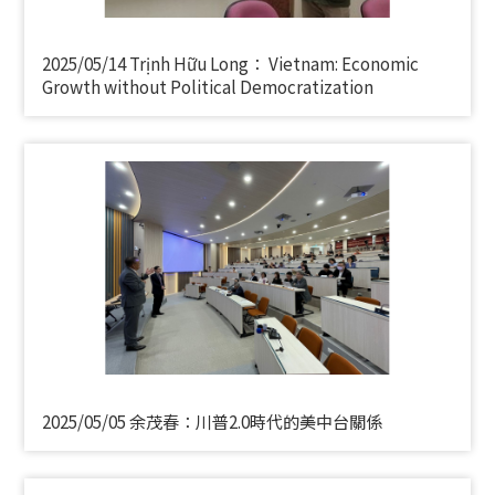
2025/05/14 Trịnh Hữu Long： Vietnam: Economic
Growth without Political Democratization
2025/05/05 余茂春：川普2.0時代的美中台關係