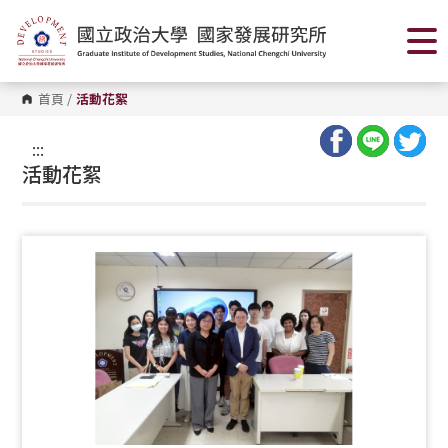
跳
到
主
要
內
容
首頁
/
活動花絮
區
塊
:::
活動花絮