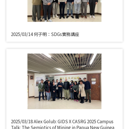
2025/03/14 何子明：SDGs實務講座
2025/03/18 Alex Golub: GIDS X CASRG 2025 Campus
Talk: The Semiotics of Mining in Papua New Guinea