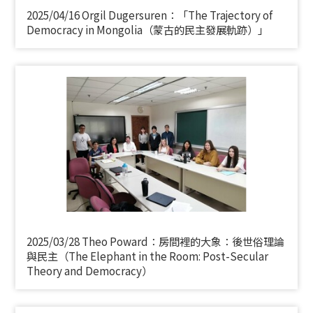
2025/04/16 Orgil Dugersuren：「The Trajectory of
Democracy in Mongolia（蒙古的民主發展軌跡）」
2025/03/28 Theo Poward：房間裡的大象：後世俗理論
與民主（The Elephant in the Room: Post-Secular
Theory and Democracy）