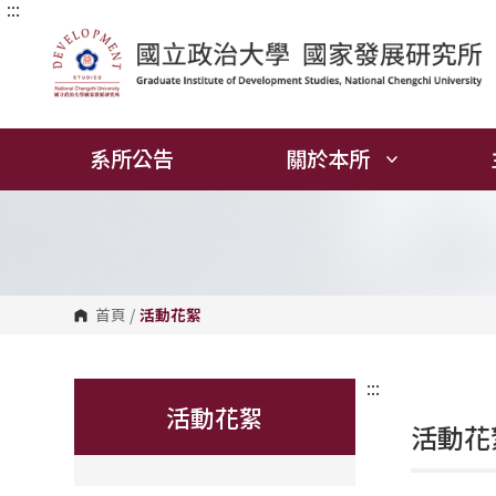
:::
跳
到
主
要
內
容
區
塊
系所公告
關於本所
首頁
/
活動花絮
:::
活動花絮
活動花絮