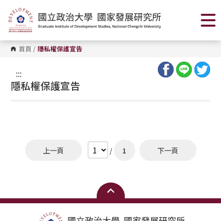
跳
到
主
要
內
容
首頁
/
隱私權保護宣告
區
塊
:::
隱私權保護宣告
上一頁
/
1
下一頁