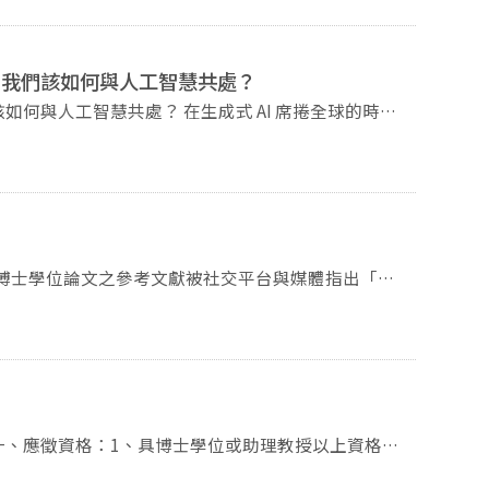
，鼓勵學生將在臺學習到的多元、包容、自由與責任
世界的相互尊重與交流。
：我們該如何與人工智慧共處？
？ 在生成式 AI 席捲全球的時
：我們面臨的不僅是生產力的躍升，更是關於學術原創
究者，我們該如何與這項強大的技術共處？本論壇邀請
同探討人工智慧對學術研究與社會價值的衝擊，重新檢
配合工作人員之查
智慧應用學士學位學程主任 陳柏良｜政大創新國際學
容執行長 黃厚銘｜政大社會學系特聘教授 主持：
行，依序由工作人員安排入場，敬請配合。
參考資料時引用之誤，本所已請學校將該論文於資料庫
，並請於當天簽到時領取餐點。 2.活動過程將進行錄
錄與推廣。 3. 您填寫的資料僅供本活動聯繫與統計
生確有疏失與錯誤，本所與本校都將以教育初心教導學
二、徵聘名額：專任教師1名。 三、應徵職