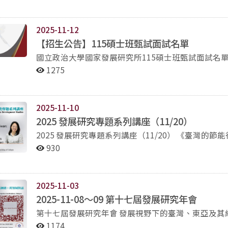
級：助理教授以上。（申請人請註明申請職級） 四、專長領域
域， 包含：政治發展、經濟發展、社會發
以經濟發展、永續發展為優先。 五、授
2025-11-12
展、量化研究方法有關之課程 大學部通識課
【招生公告】115碩士班甄試面試名單
關之課程 六、起聘日期：民國115年8月1日（115
國立政治大學國家發展研究所115碩士班甄試面試名單 主 旨：本所115學年度碩士班甄試招生考試，書
1、個人履歷表（含學經歷、專長領域
相關學經歷證明書。 （國外學
成績業經評定，茲將錄取面試名單公告於后： 碩士班 21810001劉○珊 21810002戴○樺 21810003周○嫺
1275
申請截止日前尚未取得博士學位證書者，
21810004李○彥 21810005史○宜 口試報到 第1梯次 21810006裴○宇 21810007李○峻 21810008王
的臨時學歷證明文件正本， 並應於民國11
○皓 21810009郭○銘 21810010周○芸 口試報到 第2梯次 21810011郭○恩 21810012蔡○倫
證。） 3、博士班成績單正本（具我
21810013陳○文 21810014郭○妤 21810015徐○展 口試報到 第3梯次 21810016陳○中 21810017莊
2025-11-10
4、研究著作目錄。 5、博士論文（具我國
○ 21810018王○云 21810019余○修 21860001陳○娟 口試報到 第4梯次 國立政治大學國家發展研究所
2025 發展研究專題系列講座（11/20）
與近五年內代表性著作（至多5件）。
115碩士班甄試面試流程 攜帶文件：個人國民身份證 面試時間：2025年11月15日（六）08：30～11：20
2025 發展研究專題系列講座（11/20） 《臺灣的節能行動：現場實驗
少2門為英語授課）。 7、二封推薦信
面試地點：國立政治大學綜合院館北棟7樓270723室 面試語言：中文為主，同時部分以英語進行。 日期、
場實驗的啟示 講座：莊雅婷博士 中央研究院經濟研究所助研究員 時間：2025年11月20日（四）中午12:10-
930
電子郵件寄送本所。已獲教師證書者免附。
時間 民國114年11月15日（六） 08：20～08：30 09：10～09：20 10：10～10：20 11：00～11：10
13:30 地點：國立政治大學綜合院館北棟7樓270723研討室 報名：htt
附）。 以上資料之蒐集與處理，依個資保護
（請攜帶身份證應試） 書審合格第1梯次同學報到 書審合格第2梯次同學報到 書審合格第3梯次同學報到 書
教授 國立政治大學國家發展研究所副教授 語言：本講座以英文進行 主辦: 國發所、國家發展微學程 協辦: 社
期：民國115年1月4日（星期日）前。 應徵
審合格第4梯次同學報到 08：30～09：20 09：20～10：10 10：10～10：20 10：20～11：10 11：10～
科院 贊助：教務處高教深耕計畫 
寄送本所公務電子信箱：gids.nccu.1974@
12：00 （每位口試10分鐘，含自我簡介2分鐘） 書審合格第1梯次考生口試 書審合格第2梯次考生口試 中場
2025-11-03
邀請到所面試。 十、聯絡方式：國立政治大學國
2025-11-08～09 第十七屆發展研究年會
2-2938-7068（聯絡人員：張小姐） 電郵：gi
第十七屆發展研究年會 發展視野下的臺灣、東亞及其網絡：跨領域對話 時間：
08:30~18:00 、114年11月9日（日）08:30~
1174