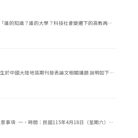
om/tads.tw
全體學生（含國籍生與境外生）申請，均係依學生在學
究內容提供補助。 三、上述學生於中國
行為，本校、本所及指導教授均未有指導、參與或提供
中國大陸地區期刊作為學術成果認列依據。 四、
，學生各類學術成果之認列與審查均依既有規範辦理，
8日（星期六）
臺灣的制度與文化，也能理解臺灣社會對自由民主、獨