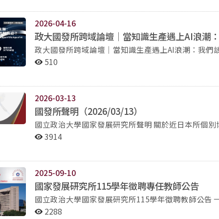
立自主與和平現狀的珍惜與堅持。我們期盼透過教育
21810002 21810003、21810004 林○昇、陳○瑞 温○賢、蘇○曆 09：20～10：00 21810001～21810004
感，帶回各自的社會並落實於未來人生，促進臺灣與
考生口試 21810001 21810002 21810003 21810004 林○昇 陳○瑞 温○賢 蘇○曆 10：00～10：10 委員休
2026-04-16
息 09：50～10：05 21810005～21810008考生報到 21810005、21810006 21810007、21810008 鄭○
政大國發所跨域論壇｜當知識生產遇上
AI
浪潮
和、林○德 王○芳、黃○華 10：10～10：50 21810005～21810008考生口試 21810005 21810006
政大國發所跨域論壇｜當知識生產遇上AI浪潮：我們該如何與人工智慧共處
21810007 21810008 鄭○和 林○德 王○芳 黃○華 10：50～11：00 委員休息 10：40～10：55 21810009
代，知識的生產方式正經歷一場前所未有的範式轉移
～21810010 21860001～21860002 考生報到 21810009、21860010 21860001、21860002 蔡○曄、羅○
510
性、真理判準以及倫理底線的深刻思辨。作為學術研
軒 陳○祥、林○萍 11：00～11：40 21810009～21810010 21860001～21860002 考生口試 21810009
五位來自資科、法律、傳播、社會及業界的專家，共
21810010 21860001 21860002 蔡○曄 羅○軒 陳○祥 林○萍 二、報到文件：請攜帶身份證、面試證明
視知識分子的角色與倫理底線。 時間： 2026年5月6日（三）中午 12:00 - 14:00 （11:45開始報到） 地
（含駕照或護照）準時報到。 面試同學請自行登入https://examaca.nccu.edu.tw/Login
2026-03-13
點： 綜合院館北棟1樓207103教室 報名：政大活動報名系統 與談：（依姓氏筆畫排序） 侯宗佑｜政大傳播
查詢報名結果（准考證號），可自行列印面試證明。 請
國發所聲明（2026/03/13）
學院助理教授 張家銘｜政大資訊科學系副教授兼人工
驗與簽到安排。 三、報到地點：政大綜合院館北棟7樓270722研討室 面試地點：政大綜合院館北棟7樓
國立政治大學國家發展研究所聲明 關於近日本所個別博士學位論文之參考文獻被社交平台與媒體指出「虛
院與法律系合聘助理教授 黃兆徽｜臺灣人工智慧實驗室內
270723研討室 四、面試依公告號碼順序進
構參考文獻」一事，本所謹聲明如下： 1、經初步了解，該篇博士學位論文最終上傳資料庫版本的參考文獻
黃兆年｜政大國家發展研究所副教授兼所長 主辦: 國家發展研究所 協辦: 社會科學學院 贊助：社科院115高
3914
出現Al工具生成書目之錯漏。為避免學術同儕於查閱
教深耕《AI時代下的跨界/域.創新領袖培育》計畫 注意事項： 1.本論壇將提供限量餐點給前30位報名成功且
先行下網。 2、本案已依本校學生學位論文學術倫理審議辦法，進入相關調查、審議程序，將依法令規範與
準時出席者。獲餐點領取資格者將另行收到事先確認信
影與攝影，報名即視為同意主辦單位將影像用於學術紀
學術專業秉公進行處置。 3、本所誠摯感謝各界對於學術品質的關注，這是台灣學界持續提升的助力，本所
2025-09-10
使用，不另作他途。
也將持續對於學術專業與倫理之堅持。如經調查，學
國家發展研究所115學年徵聘專任教師公告
生，共同引領學生持續學習，精進成長。
國立政治大學國家發展研究所115學年徵聘教師公告 一、應徵資格：1、具博士學位或助理教授以上資格。
2、具國際學術發表及英語教學能力者尤佳。 
2288