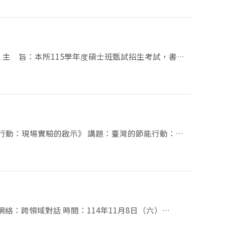
：發展研究（development studies）相關領
展、永續發展等多元領域，
課領域：研究所課程：與經濟發展、永續發
程：與臺灣政治、中國大陸概論、發展研究有
學年第1學期）。 七、應徵資料：電子檔案1份
審
、研究方向）。 2、博士學位證書及
歷證件請先於駐外館辦妥認證。
 得先繳送由學校單位出具之論文審查通過
5年5月31日前取得博士學位證書並完成認
國副教授證書以上申請人不需提供）。
副教授證書以上申請人不需提供）
 6、擬開設課程綱要（2~4門，至
的啟示》 講題：臺灣的節能行動：現
 （請推薦人於115年1月31日前以
） 或教師證書影本（尚未取得教師證書者免
ps://reurl.cc/aMkX8G 主持：蘇昱璇副
法規範僅為本所招聘教師使用。 八、截止日
資料電子檔案務請於115年1月4日前
備註：國發所「學術研討」計點（計點1點）
gmail.com 九、通過審查之應徵者，本所將另行
家發展研究所教師遴選委員會 電話：+886-
休息 書審合格第3梯次考生口試 書審合格第4梯次考生口試 12：00 甄試口試結束
ds@nccu.edu.tw
114年11月8日（六）
16:00 地點：國立臺灣師範大學誠、正大樓（台北市大安區和平