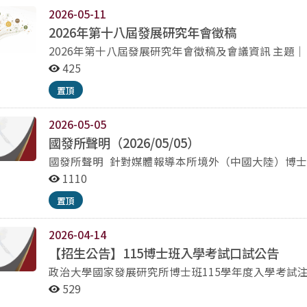
2026-05-11
2026年第十八屆發展研究年會徵稿
2026年第十八屆發展研究年會徵稿及會議資訊 主題｜「誰的知識？誰的大學？科技社會變遷下的高教再想
像與台灣未來發展」 報名期間｜即日起至2026年6月30日 報名連結｜https://reurl.cc/YDnjxX 會議時間｜
425
10/31–11/1（六、日） 會議地點｜台大國發所 ???? 年會、徵稿及論文競獎等相關資訊（網站）：
置頂
www.tads.tw ???? FB貼文：https://www.facebook.c
2026-05-05
國發所聲明（2026/05/05）
國發所聲明 針對媒體報導本所境外（中國大陸）博士生於中國大陸地區期刊發表論文相關議題 說明如下：
一、報導所涉游姓及馮姓兩名學生，分別於110學年度與109學年度入學，游生為大陸生申請入學，馮生係
1110
以一般生資格考試入學。 二、游生就學期間曾獲本所自籌之111學年度「發展研究卓越獎學金」及112學年
置頂
度「李景麗女士教育獎學金」，前述獎學金均供本所
期間之學業表現核發，屬一般性獎助學金，並非針對特定論文或研
2026-04-14
大陸地區期刊發表之論文，屬其個人學術研究與發表
資源支持。同時，本所關於學生學術評量機制，均未採計
【招生公告】115博士班入學考試口試公告
本校與本所一向重視學術自由與知識分子的公共責任
政治大學國家發展研究所博士班115學年度入學考試注意事項 一、時間：民國115年4月1
未因個別學生之校外發表而有所例外。 五、本所秉持教育初心，長期招收本地與境外學生（含僑生、陸生
9：00～12：00 （每位考生8~10分鐘為原則，面試部分內容可以英語進行，敬請查知。） 民國115年4月
529
與外籍生），期待境外同學來臺進修時，不僅能認識
18日（星期六） 准考證號 考生姓名 09：00～09：15 21810001～21810004考生報到 21810001、