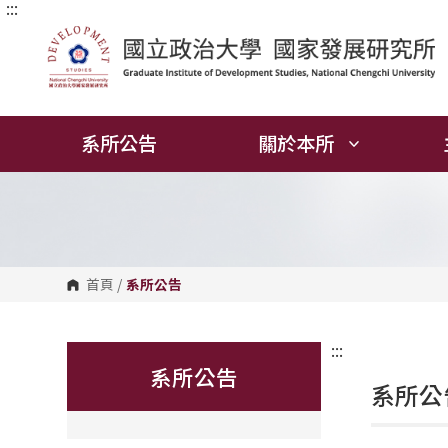
:::
跳
到
主
要
內
容
區
塊
系所公告
關於本所
首頁
/
系所公告
:::
系所公告
系所公