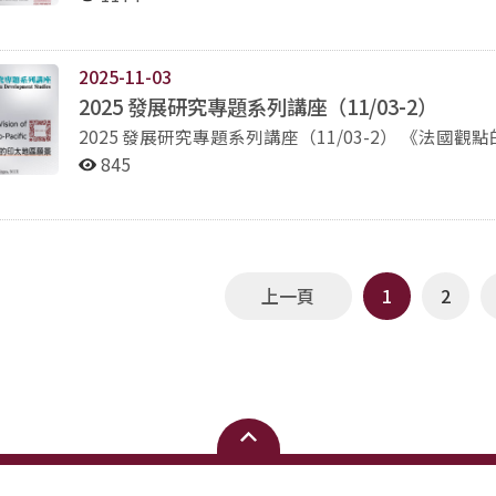
東路一段162號） A場次：誠101國際會議室 B場
203教室 E場次：正204教室 報名：
https://docs.google.com/forms/d/e/1FAIpQLSd
2025-11-03
D_A/viewform 計點：國發所「學術研討」計點（每時段指定場次計點1點，簽到退說明如下） 簽到：碩2蔣
2025 發展研究專題系列講座（11/03-2）
帆威同學處，場次開始前10分鐘於簽到單簽名，開始後
2025 發展研究專題系列講座（11/03-2） 《法國觀點的印太地區願景》 講題
201；11/09上午：正202；11/09下午：誠10
座：德爾菲娜·阿莱斯教授（Dr. Delphine Allè
以為簽退 11/08：第1場次（10:20-11:50）指
845
昌老師 11/08：第2場次（13:30-15:00）指定
長 時間：114年11月03日（一）下午14:00-15:00 地點：綜合院館南棟13樓271338室（社科院第1會議室）
老師 11/08：第3場次（15:10-16:40）指定場
報名： 主持：魏玫娟博士 國立政治大學國家發展研究所副教授 語言：本講座以英語進行 主辦：國家發展研
師 11/09：第4場次（09:00-10:30）指定場次
究所 協辦：社會科學學院 贊助：社科院高教深耕《AI時代下
11/09：第5場次（10:40-12:10）指定場次5B
「學術研討」計點（計點1點）
11/09：第6場次（13:10-14:40）指定場次6A（
上一頁
1
2
辦單位： 台灣發展研究學會、國立臺灣師範大學東亞學系
位： 中央研究院環境變遷研究中心、東海大學社會學
系、國立政治大學國家發展研究所、淡江大學歷史學
大學地理環境資源學系、 國立臺灣大學建築與城鄉研
臺灣大學國家發展研究所、國立臺灣海洋大學海洋文創設計產業學士學
研究學會、國家科學及技術委員會、 國立政治大學
標竿計畫、 國立臺灣大學國家發展研究所、國立臺灣