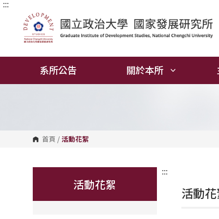
:::
跳
到
主
要
內
容
區
塊
系所公告
關於本所
首頁
/
活動花絮
:::
活動花絮
活動花絮