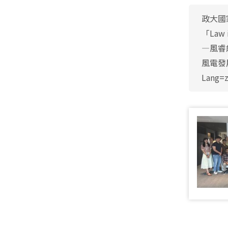
政大國
「La
—風睿
風電發展
Lang=