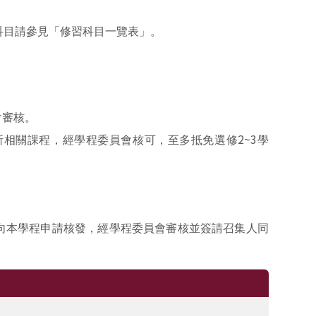
科目請參見「修習科目一覽表」。
會審核。
2~3
所相關課程，經學程委員會核可，至多抵免選修
學
向本學程申請核發，經學程委員會審核並簽請召集人同