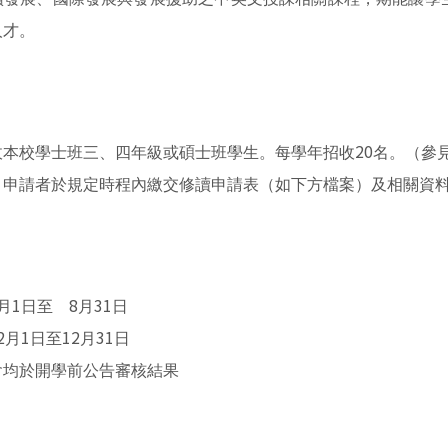
人才。
20
收本校學士班三、四年級或碩士班學生。每學年招收
名。（
參
，申請者於規定時程內繳交修讀申請表（如下方檔案）及相關資
1
8
31
月
日至
月
日
2
1
12
31
月
日至
月
日
會均於開學前公告審核結果