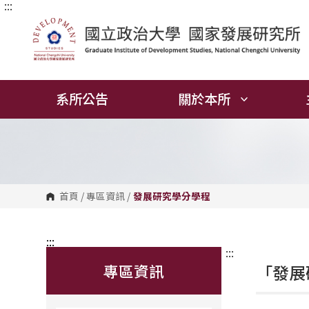
:::
跳
到
主
要
內
容
區
塊
系所公告
關於本所
首頁
/
專區資訊
/
發展研究學分學程
:::
:::
專區資訊
「發展