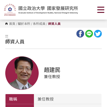
跳
到
主
要
內
容
首頁
/
關於本所
/
系所成員
/
師資人員
區
塊
:::
:::
師資人員
趙建民
兼任教授
職稱
兼任教授