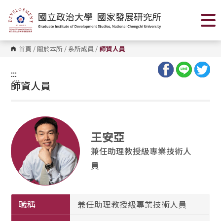
跳
到
主
要
內
容
首頁
/
關於本所
/
系所成員
/
師資人員
區
塊
:::
:::
師資人員
王安亞
兼任助理教授級專業技術人
員
職稱
兼任助理教授級專業技術人員