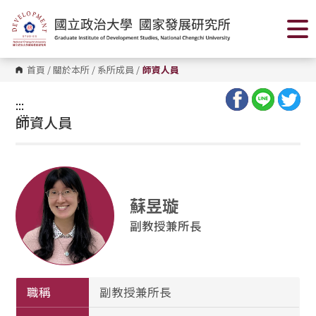
跳
到
主
要
內
容
首頁
/
關於本所
/
系所成員
/
師資人員
區
塊
:::
:::
師資人員
蘇昱璇
副教授兼所長
職稱
副教授兼所長