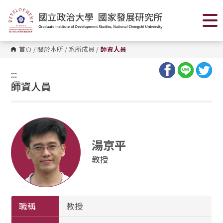
跳
到
主
要
內
容
首頁
/
關於本所
/
系所成員
/
師資人員
區
塊
:::
:::
師資人員
湯京平
教授
職稱
教授