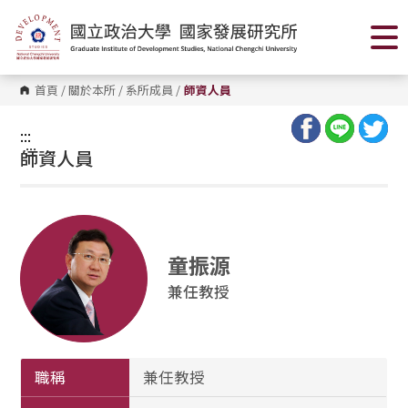
跳
到
主
要
內
容
首頁
/
關於本所
/
系所成員
/
師資人員
區
塊
:::
:::
師資人員
童振源
兼任教授
職稱
兼任教授