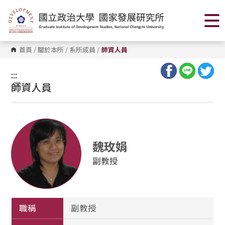
跳
到
主
要
內
容
首頁
/
關於本所
/
系所成員
/
師資人員
區
塊
:::
:::
師資人員
魏玫娟
副教授
職稱
副教授