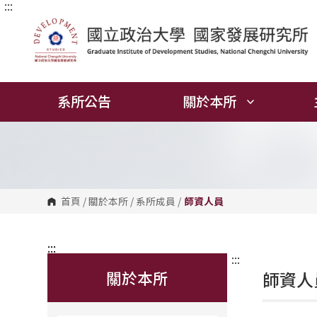
:::
跳
到
主
要
內
容
區
塊
系所公告
關於本所
首頁
/
關於本所
/
系所成員
/
師資人員
:::
:::
關於本所
師資人