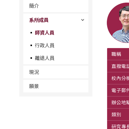
簡介
系所成員
師資人員
行政人員
職稱
離退人員
直撥電
現況
校內分
願景
電子郵
辦公地
類別
研究專