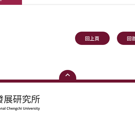
回上頁
回