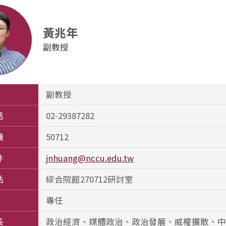
黃兆年
副教授
副教授
話
02-29387282
機
50712
件
jnhuang@nccu.edu.tw
點
綜合院館270712研討室
專任
長
政治經濟、媒體政治、政治發展、威權擴散、