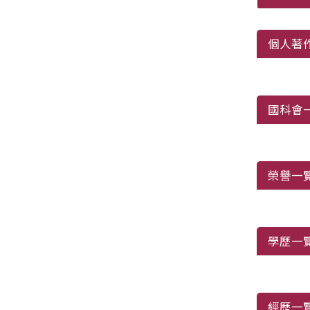
個人著
國科會
榮譽一
學歷一
經歷一