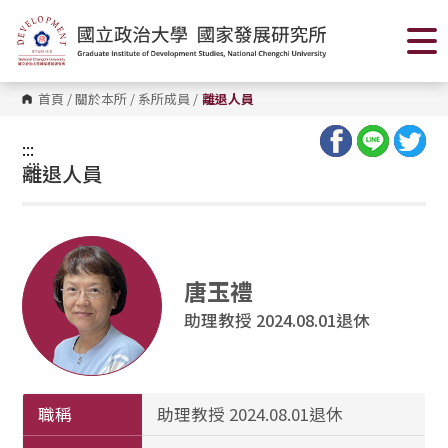
跳
到
主
要
內
容
首頁
/
關於本所
/
系所成員
/
離退人員
區
塊
:::
:::
離退人員
唐玉禮
助理教授 2024.08.01退休
職稱
助理教授 2024.08.01退休