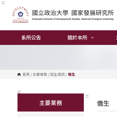
:::
跳
到
主
要
內
容
區
塊
系所公告
關於本所
首頁
/
主要業務
/
招生資訊
/
僑生
:::
:::
主要業務
僑生