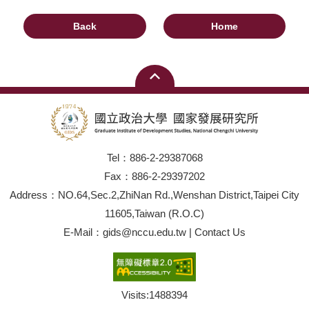
Back
Home
Tel：886-2-29387068
Fax：886-2-29397202
Address：NO.64,Sec.2,ZhiNan Rd.,Wenshan District,Taipei City
11605,Taiwan (R.O.C)
E-Mail：gids@nccu.edu.tw | Contact Us
Visits:
1488394