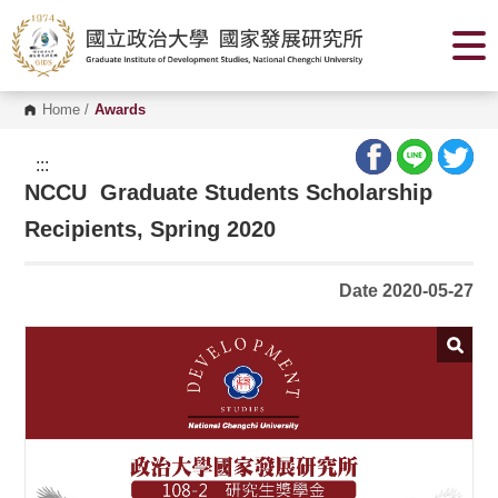
G
o
t
o
C
o
Home
/
Awards
n
t
e
:::
n
NCCU Graduate Students Scholarship
t
A
r
Recipients, Spring 2020
e
a
Date 2020-05-27