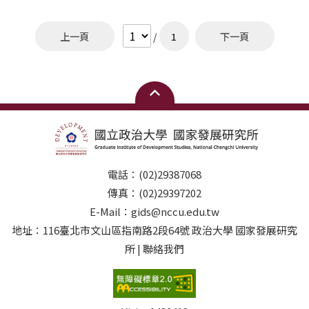
規定時程內繳交修習申請表至學程委員會，經審議通過後
論、社會發展理論、政治發展理論、永續發展、國際發展
始得正式修習。 第五條 本學程由本所相關師資組成，並
與發展援助 課程：（自選1門）Seminar on
設置學程委員會，設委員5至6名，由學程委員會委員中推
上一頁
/
1
下一頁
Development Assistance、Poverty and Inequality in
選一人擔任召集人。學程委員會成員可視情況增減。 第六
the Era of Urbanization、 Global Economies and
條 學程委員會負責課程規劃、學生修習審核、師資聘任及
Business Developments、 Global Social
其他行政相關事宜。 第七條 本學程課程規劃為必修、群
Entrepreneurship Developments 選修學分： 5 學分
修與選修課程，學生需修滿至少15學分。修習科目依「修
課程：修習科目一覽表14門課程，自選1~2門。
習科目一覽表」 第八條 修滿學分學程規定之科目與學分
得選修修習科目一覽表外之本校各系所相關課
者，得向學分學程設置單位申請核發學分學程結業證明
程，經學程委員會核可，至多抵免選修2~3學分。
書。未經核准修讀者，不得發給學分學程結業證明書。 第
九條 本學程施行細則如有未規定事宜，悉依本校學則、學
分學程設置辦法及相關法令規定辦理。 第十條 本施行細
電話：(02)29387068
則經教務會議通過後施行，修正時亦同。
傳真：(02)29397202
E-Mail：gids@nccu.edu.tw
地址：116臺北市文山區指南路2段64號 政治大學 國家發展研究
所 | 聯絡我們