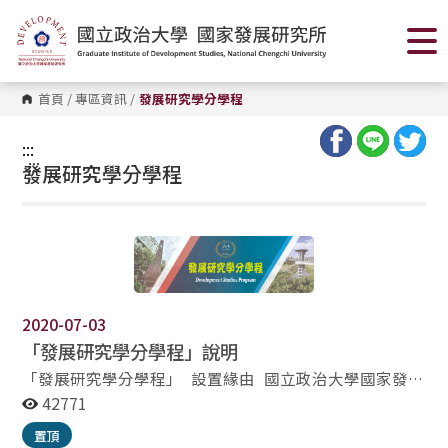
跳
到
主
要
內
容
首頁
/
專區資訊
/
發展研究學分學程
區
塊
:::
:::
發展研究學分學程
2020-07-03
「發展研究學分學程」說明
「發展研究學分學程」 設置緣由 國立政治大學國家發展
研究所（Graduate Institute of Development Studies,
42771
NCCU）為培養關注國家與國際發展議題並對相關研究有
置頂
興趣的未來人才，設置「發展研究學分學程」