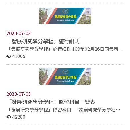
（Development Studies Program），提供涵蓋政治發
展、社會發展、經濟發展、永續發展、國際發展與發展援
助之中英文授課相關課程，期能讓學生透過跨領域知識與
實務學習，成為促進國家與國際發展之重要人才。 修讀
資格 本學程招收本校學士班三、四年級或碩士班學生。
2020-07-03
每學年招收20名。（參見「施行細則」） 採申請制，申
「發展研究學分學程」施行細則
請者於規定時程內繳交修讀申請表（如下方檔案）及相關
「發展研究學分學程」施行細則 109年02月26日國發所
資料，送交本學程委員會審議通過始得正式修習。 申請
108-2第1次所務會議通過 109年03月27日社科院 第24次
41005
期間 上學期：8月1日至 8月31日 下學期：12月1日至
課程委員會議通過 109年05月04日校課程委員會108-2會
12月31日 學程委員會均於開學前公告審核結果 修課規定
議 通過 109年06月08日教務會議108-2第2次會議
本學程課程規劃含必修、群修與選修課程，學生需修滿
通過 條序 條文內容 第一條 本施行細則依據國立政治大學
至少15學分。修習科目請參見「修習科目一覽表」。 抵
學分學程設置辦法訂之。 第二條 為培養關注國家與國際
免規定 申請修讀前已修習相關課程者可於申請時一併提
發展議題並對相關研究有興趣的未來人才，設置發展研究
出抵免申請，由學程委員會審核。 選修學分，得選修「發
學分學程（以下簡稱「本學程」），提供涵蓋政治發展、
2020-07-03
展研究學分學程修習科目一覽表」外之本校各系所相關課
社會發展、經濟發展、永續發展、國際發展與發展援助之
「發展研究學分學程」修習科目一覽表
程，經學程委員會核可，至多抵免選修2~3學分。 結業
中英文授課相關課程，期能讓學生透過跨領域知識與實務
證明 修滿規定課程者得檢具歷年成績單，填寫結業證明申
「發展研究學分學程」修習科目 「發展研究學分學程」
學習，成為促進國家與國際發展之重要人才。 第三條 本
請表（如下方檔案）向本學程申請核發，經學程委員會審
修習科目一覽表，請參閱附加檔案。 最低學分： 15
42280
學程修習資格為本校學士班三、四年級或碩士班學生。每
核並簽請召集人同意後，頒發「發展研究學分學程」結業
學分 必修學分： 1 學分 課程：專業討論課 群修
學年招收20名。 第四條 修習本學程之學生，應於每學期
證明。
學分： 9 學分 課程：（自選2門）經濟發展理