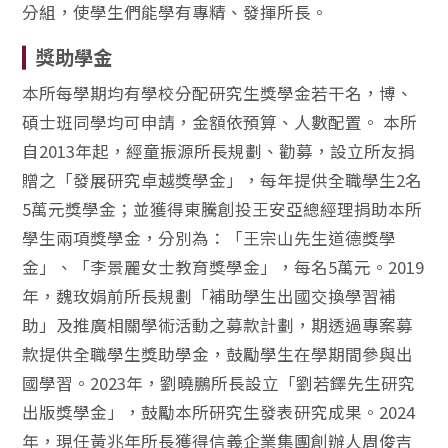
分組，使學生們能學有專精、發揮所長。
獎助學金
本所每學期均有學校分配研究生獎學金若干名，博、
碩士班同學均可申請，金額依預算、人數配置。 本所
自2013年起，經童振源所長規劃、勸募，設立所友捐
贈之「發展研究卓越獎學金」，每年提供全職學生2名
5萬元獎學金；並獲得東騰創投王安亞總經理捐助本所
學生兩項獎學金，分別為：「王宗山先生道德獎學
金」、「李景麗女士教育獎學金」，每名5萬元。2019
年，魏玫娟前所長規劃「補助學生出國交換學習補
助」及推廣相關學術活動之募款計劃，期透過專案募
款提供全職學生獎助學金，鼓勵學生在學期間參與出
國學習。2023年，劉曉鵬所長設立「劉若鐸先生研究
出版獎學金」，鼓勵本所研究生發表研究成果。2024
年，現任黃兆年所長獲得信義企業集團創辦人周俊吉