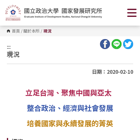
跳
到
主
要
內
容
首頁
/
關於本所
/
現況
區
塊
:::
:::
現況
日期：2020-02-10
立足台灣、聚焦中國與亞太
整合政治、經濟與社會發展
培養國家與永續發展的菁英