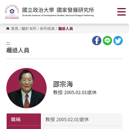
跳
到
主
要
內
容
首頁
/
關於本所
/
系所成員
/
離退人員
區
塊
:::
:::
離退人員
邵宗海
教授 2005.02.01退休
職稱
教授 2005.02.01退休