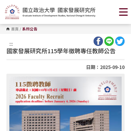
跳
到
主
要
內
容
首頁
/
系所公告
區
塊
:::
國家發展研究所115學年徵聘專任教師公告
日期：2025-09-10