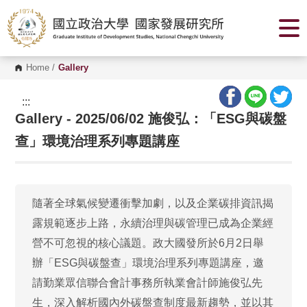
G
o
t
o
C
o
Home
/
Gallery
n
t
e
:::
n
Gallery - 2025/06/02 施俊弘：「ESG與碳盤
t
A
r
查」環境治理系列專題講座
e
a
隨著全球氣候變遷衝擊加劇，以及企業碳排資訊揭
露規範逐步上路，永續治理與碳管理已成為企業經
營不可忽視的核心議題。政大國發所於6月2日舉
辦「ESG與碳盤查」環境治理系列專題講座，邀
請勤業眾信聯合會計事務所執業會計師施俊弘先
生，深入解析國內外碳盤查制度最新趨勢，並以其