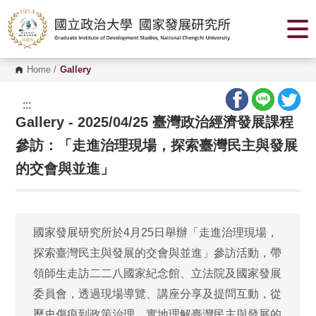
G
o
t
o
C
o
Home
/
Gallery
n
t
e
:::
n
Gallery - 2025/04/25 臺灣政治經濟發展課程
t
A
r
參訪：「走進治理現場，探索臺灣民主與發展
e
a
的交會與並進」
國家發展研究所於4月25日舉辦「走進治理現場，
探索臺灣民主與發展的交會與並進」參訪活動，帶
領師生走訪二二八國家紀念館、立法院及國家發展
委員會，透過現場導覽、講座分享及提問互動，從
歷史傷痕到政策治理，實地理解臺灣民主與發展的