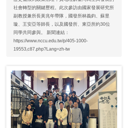
社會轉型的關鍵歷程。此次參訪由國家發展研究所
副教授兼所長黃兆年帶隊，國發所林義鈞、蘇昱
璇、王安亞等師長，以及國發所、東亞所約30位
同學共同參與。 新聞連結：
https://www.nccu.edu.tw/p/405-1000-
19553,c87.php?Lang=zh-tw