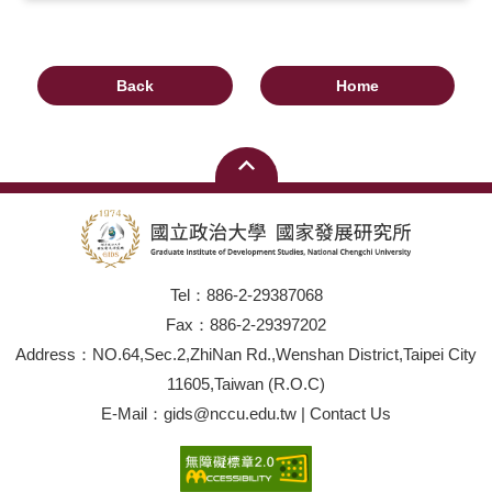
Back
Home
Tel：886-2-29387068
Fax：886-2-29397202
Address：NO.64,Sec.2,ZhiNan Rd.,Wenshan District,Taipei City
11605,Taiwan (R.O.C)
E-Mail：gids@nccu.edu.tw | Contact Us