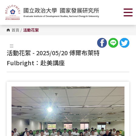
跳
到
主
要
內
容
首頁
/
活動花絮
區
塊
:::
活動花絮 - 2025/05/20 傅爾布萊特
Fulbright：赴美講座